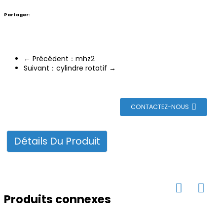
n
Partager:
← Précédent：mhz2
Suivant：cylindre rotatif →
CONTACTEZ-NOUS
Détails Du Produit
Produits connexes