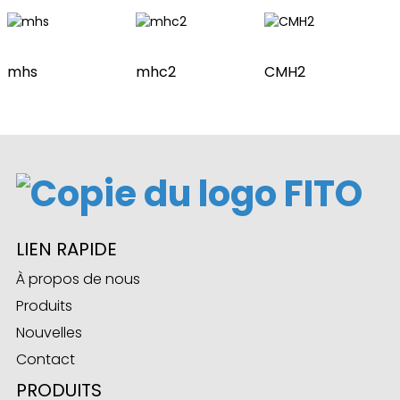
ian
mhs
mhc2
CMH2
am
LIEN RAPIDE
À propos de nous
n
Produits
Nouvelles
Contact
se
PRODUITS