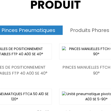
PRODUIT
Pinces Pneumatiques
Produits Phares
vérin sans tige
ES DE POSITIONNEMENT
Pinces de positionnement
PINCES MANUELLES FTCH 
BLES FTP 40 A00 SE 40°
DESTACO 86D40-10
90°
re à force multiple sct
cxsm