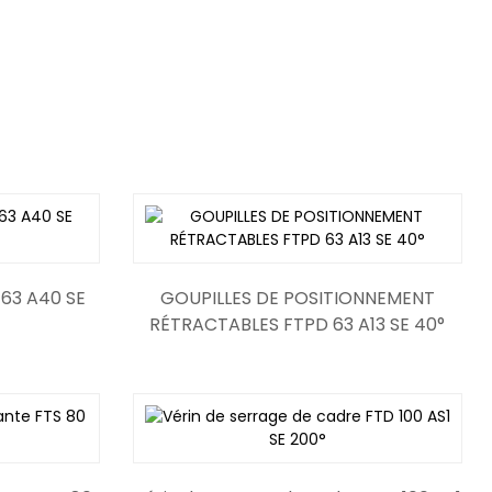
 de broches
63 A40 SE
GOUPILLES DE POSITIONNEMENT
POINT FORT Pneumatique 82M-
4D800A
RÉTRACTABLES FTPD 63 A13 SE 40°
3E03H040L8
mgpm