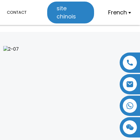
site
French
CONTACT
chinois
18357770012
15869674699