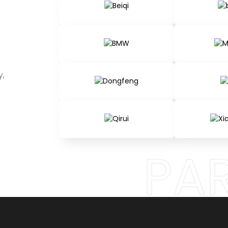
y,
PA