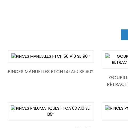
PINCES MANUELLES FTCH 50 A10 SE 90°
cylindre rotatif
GOUPILL
RÉTRACTA
cylindre à soupape scf
cylind