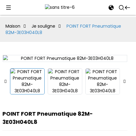
al
Maison
Je souligne
POINT FORT Pneumatique
82M-3E03H040L8
se
e
an
POINT FORT Pneumatique 82M-
3E03H040L8