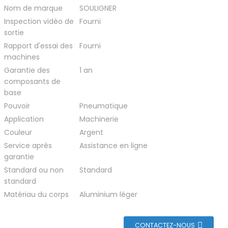
n
Nom de marque
SOULIGNER
Inspection vidéo de
Fourni
sortie
Rapport d'essai des
Fourni
machines
Garantie des
1 an
composants de
base
Pouvoir
Pneumatique
Application
Machinerie
Couleur
Argent
Service après
Assistance en ligne
garantie
Standard ou non
Standard
standard
Matériau du corps
Aluminium léger
CONTACTEZ-NOUS