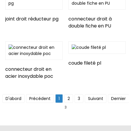
ian
joint droit réducteur pg
connecteur droit à
double fiche en PU
am
coude fileté pl
connecteur droit en
acier inoxydable poc
n
D'abord
Précédent
1
2
3
Suivant
Dernier
3
se