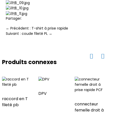
ian
Partager:
am
← Précédent : T-shirt à prise rapide
Suivant : coude fileté PL →
Produits connexes
n
DPV
raccord en T
connecteur
fileté pb
se
femelle droit à