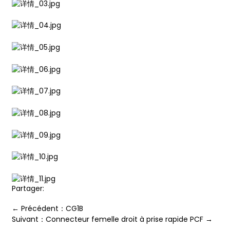
ian
am
n
Partager:
← Précédent：CG1B
se
Suivant：Connecteur femelle droit à prise rapide PCF →