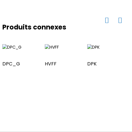
Produits connexes
ese
anda
DPC_G
HVFF
DPK
f
i