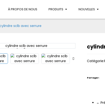
À PROPOS DE NOUS
PRODUITS
NOUVELLES
cylindre sclb avec serrure
cylind
Loading...
Loading...
Catégorie:
Partager:
← Pr