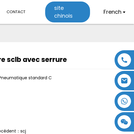
site
French
CONTACT
chinois
re sclb avec serrure
Loading...
Loading...
Pneumatique standard C
18357770012
15869674699
écédent：scj