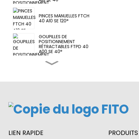
PINCES MANUELLES FTCH
40 A10 SE 120°
GOUPILLES DE
POSITIONNEMENT
RÉTRACTABLES FTPD 40
A00 SE 40°
Vérin de serrage MCKA
63X75-Y
PINCES PNEUMATIQUES
FTCA 63 A10 SE 135°
Interrupteur de capteur
de vérin de serrage
LIEN RAPIDE
PRODUITS