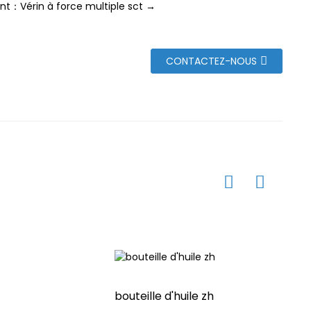
nt：Vérin à force multiple sct →
CONTACTEZ-NOUS
bouteille d'huile zh
SON