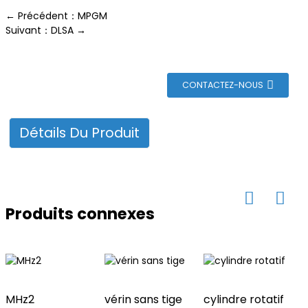
n
← Précédent：MPGM
Suivant：DLSA →
CONTACTEZ-NOUS
Détails Du Produit
Produits connexes
MHz2
vérin sans tige
cylindre rotatif