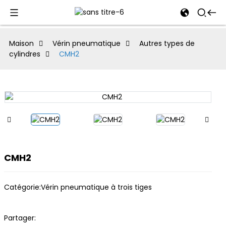
al
Maison
Vérin pneumatique
Autres types de
cylindres
CMH2
se
e
an
CMH2
Catégorie:
Vérin pneumatique à trois tiges
Partager: