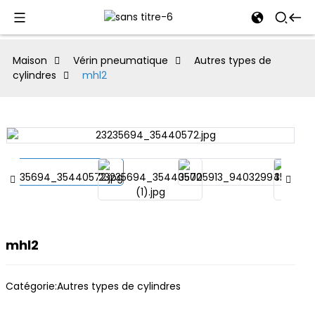
al
Maison
Vérin pneumatique
Autres types de
cylindres
mhl2
se
e
an
mhl2
Catégorie:
Autres types de cylindres