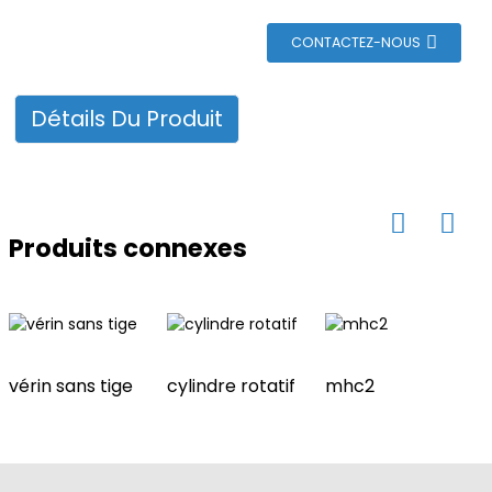
n
CONTACTEZ-NOUS
Détails Du Produit
Produits connexes
vérin sans tige
cylindre rotatif
mhc2