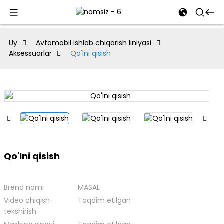
al
Uy
Avtomobil ishlab chiqarish liniyasi
Aksessuarlar
Qo'lni qisish
se
e
an
Qo'lni qisish
Brend nomi
MASAL
Video chiqish-
Taqdim etilgan
tekshirish