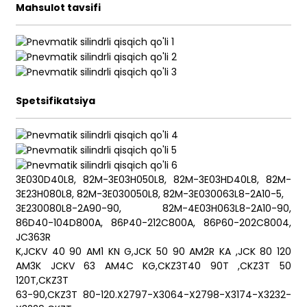
Mahsulot tavsifi
ian
am
Spetsifikatsiya
3E030D40L8, 82M-3E03H050L8, 82M-3E03HD40L8, 82M-
3E23H080L8, 82M-3E030050L8, 82M-3E030063L8-2A10-5,
3E230080L8-2A90-90, 82M-4E03H063L8-2A10-90,
n
86D40-104D800A, 86P40-212C800A, 86P60-202C8004,
JC363R
K,JCKV 40 90 AM1 KN G,JCK 50 90 AM2R KA ,JCK 80 120
AM3K JCKV 63 AM4C KG,CKZ3T40 90T ,CKZ3T 50
120T,CKZ3T
se
63-90,CKZ3T 80-120.X2797-X3064-X2798-X3174-X3232-