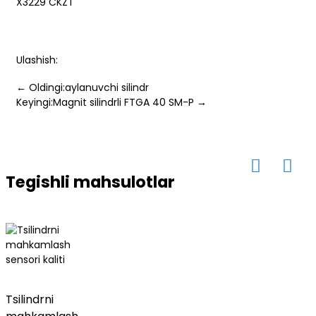
X3229 CKZT
Ulashish:
ese
← Oldingi:aylanuvchi silindr
Keyingi:Magnit silindrli FTGA 40 SM-P →
anda
Tegishli mahsulotlar
Tsilindrni