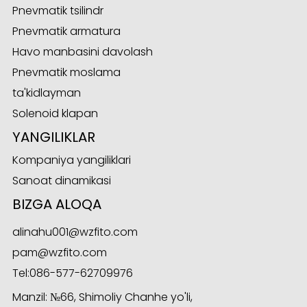
Pnevmatik tsilindr
Pnevmatik armatura
Havo manbasini davolash
Pnevmatik moslama
ta'kidlayman
Solenoid klapan
YANGILIKLAR
Kompaniya yangiliklari
Sanoat dinamikasi
BIZGA ALOQA
alinahu001@wzfito.com
pam@wzfito.com
Tel:
086-577-62709976
Manzil: №66, Shimoliy Chanhe yo'li,