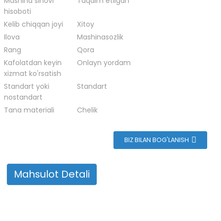
Mashina sinovi
Taqdim etilgan
n
hisoboti
Kelib chiqqan joyi
Xitoy
Ilova
Mashinasozlik
Rang
Qora
Kafolatdan keyin
Onlayn yordam
xizmat ko'rsatish
Standart yoki
Standart
nostandart
Tana materiali
Chelik
BIZ BILAN BOG'LANISH
Mahsulot Detali