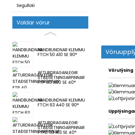
Segulloki
Valdar vörur
HANDBUNDNAR KLEMMU
Vöruupplý
FTCH 50 A10 SE 90°
Vörulýsing
AFTURDRAGANLEGIR
STAÐSETNINGARPINNAR
FTP 40 A00 SE 40°
HANDBUNDNAR KLEMMU
FTCH 63 A40 SE 90°
Upplýsinga
AFTURDRAGANLEGIR
STAÐSETNINGARPINNAR
FTPD 63 A13 SE 40°