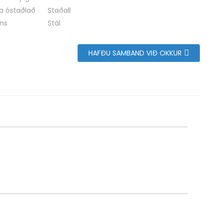
a óstaðlað
Staðall
ans
Stál
HAFÐU SAMBAND VIÐ OKKUR