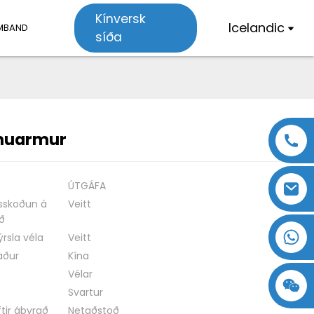
Kínversk
Icelandic
MBAND
síða
muarmur
Loading...
Loading...
ÚTGÁFA
skoðun á
Veitt
ð
rsla véla
Veitt
aður
Kína
Vélar
18357770012
Svartur
15869674699
tir ábyrgð
Netaðstoð