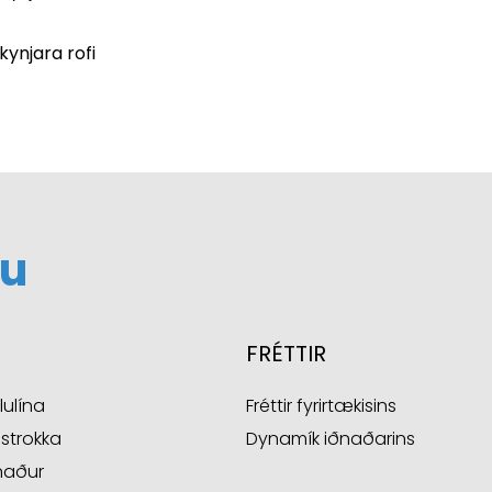
ynjara rofi
FRÉTTIR
lulína
Fréttir fyrirtækisins
sstrokka
Dynamík iðnaðarins
naður