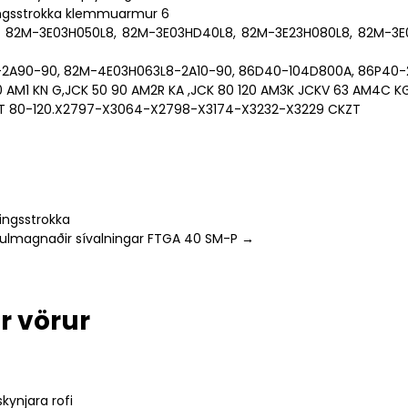
, 82M-3E03H050L8, 82M-3E03HD40L8, 82M-3E23H080L8, 82M-3E
2A90-90, 82M-4E03H063L8-2A10-90, 86D40-104D800A, 86P40-2
0 AM1 KN G,JCK 50 90 AM2R KA ,JCK 80 120 AM3K JCKV 63 AM4C K
3T 80-120.X2797-X3064-X2798-X3174-X3232-X3229 CKZT
ningsstrokka
magnaðir sívalningar FTGA 40 SM-P →
r vörur