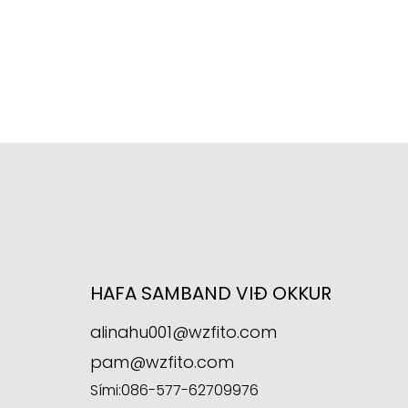
HAFA SAMBAND VIÐ OKKUR
alinahu001@wzfito.com
pam@wzfito.com
Sími:
086-577-62709976