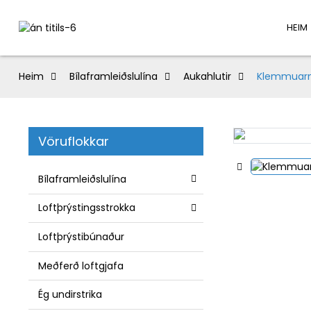
HEIM
Heim
Bílaframleiðslulína
Aukahlutir
Klemmuar
Vöruflokkar
Bílaframleiðslulína
Loftþrýstingsstrokka
Loftþrýstibúnaður
Meðferð loftgjafa
Ég undirstrika