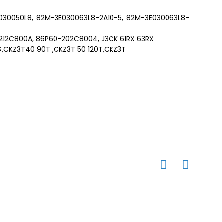
030050L8, 82M-3E030063L8-2A10-5, 82M-3E030063L8-
12C800A, 86P60-202C8004, J3CK 61RX 63RX
G,CKZ3T40 90T ,CKZ3T 50 120T,CKZ3T