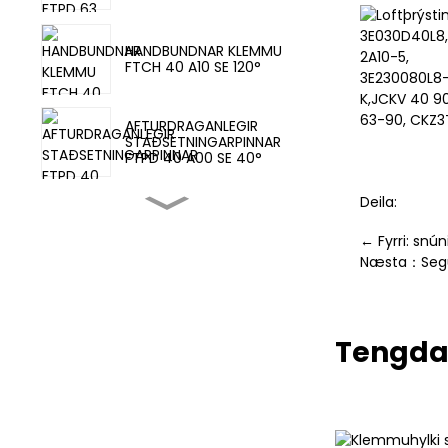
3E030D40L8
HANDBUNDNAR KLEMMU
2A10-5,
FTCH 40 A10 SE 120°
3E230080L8-
K,JCKV 40 9
63-90, CKZ
AFTURDRAGANLEGIR
STAÐSETNINGARPINNAR
FTPD 40 A00 SE 40°
Deila:
Klemmusílindur MCKA
63X75-Y
← Fyrri: snú
Næsta：Segul
Loftþrýstiklemmur FTCA
63 A10 SE 135°
Tengda
Klemmuhylki skynjara
rofi