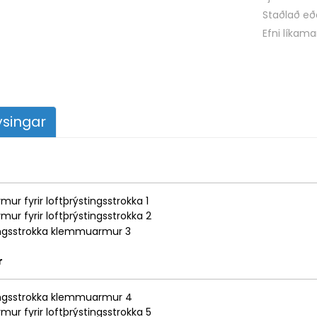
Staðlað eð
Efni líkam
singar
r