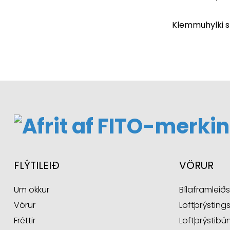
Loftþrýstiklemmur FTCA
50 A10 SE 120°
Klemmuhylki sk
FLÝTILEIÐ
VÖRUR
Um okkur
Bílaframleiðs
Vörur
Loftþrýsting
Fréttir
Loftþrýstibú