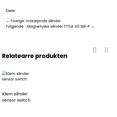
Diele:
← Foarige: rotearjende silinder
Folgjende：Magnetyske silinder FTGA 40 SM-P →
ese
anda
Relatearre produkten
Klem silinder
sensor switch