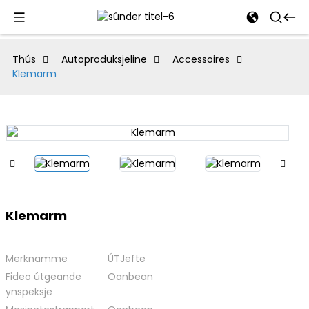
al
Thús
Autoproduksjeline
Accessoires
Klemarm
se
e
an
Klemarm
Merknamme
ÚTJefte
Fideo útgeande
Oanbean
ynspeksje