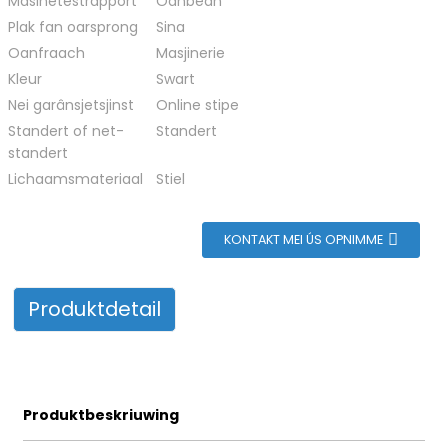
Masinetestrapport
Oanbean
n
Plak fan oarsprong
Sina
Oanfraach
Masjinerie
Kleur
Swart
Nei garânsjetsjinst
Online stipe
Standert of net-
Standert
standert
Lichaamsmateriaal
Stiel
KONTAKT MEI ÚS OPNIMME
Produktdetail
Produktbeskriuwing