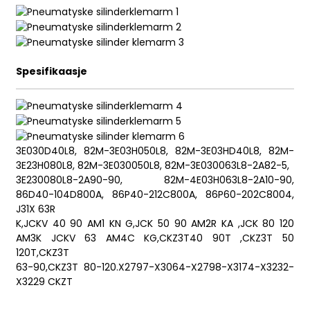
ian
Spesifikaasje
am
3E030D40L8, 82M-3E03H050L8, 82M-3E03HD40L8, 82M-
3E23H080L8, 82M-3E030050L8, 82M-3E030063L8-2A82-5,
3E230080L8-2A90-90, 82M-4E03H063L8-2A10-90,
86D40-104D800A, 86P40-212C800A, 86P60-202C8004,
J31X 63R
n
K,JCKV 40 90 AM1 KN G,JCK 50 90 AM2R KA ,JCK 80 120
AM3K JCKV 63 AM4C KG,CKZ3T40 90T ,CKZ3T 50
120T,CKZ3T
63-90,CKZ3T 80-120.X2797-X3064-X2798-X3174-X3232-
X3229 CKZT
se