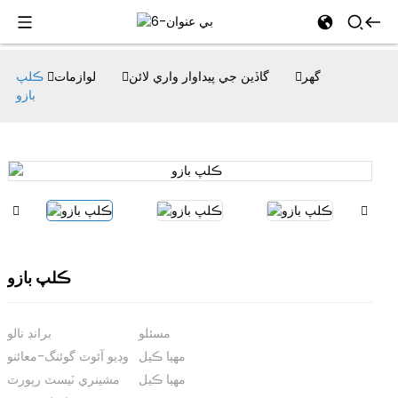
al
گھر
گاڏين جي پيداوار واري لائن
لوازمات
ڪلپ
بازو
se
e
an
ڪلپ بازو
مسئلو
برانڊ نالو
مهيا ڪيل
وڊيو آئوٽ گوئنگ-معائنو
مهيا ڪيل
مشينري ٽيسٽ رپورٽ