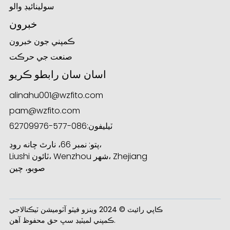
سولينائيڊ والو
خبرون
ڪمپني جون خبرون
صنعت جي حرڪت
اسان سان رابطو ڪريو
alinahu001@wzfito.com
pam@wzfito.com
ٽيليفون:
086-577-62709976
پتو: نمبر 66، نارٿ چانه روڊ،
Liushi ٽائون، Wenzhou شهر، Zhejiang
صوبو، چين
ڪاپي رائيٽ © 2024 وينزو فيٽو آٽوميشن ٽيڪنالاجي
ڪمپني لميٽيڊ سڀ حق محفوظ آهن.