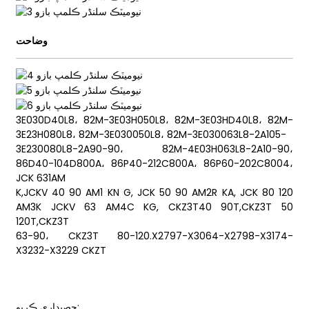
وضاحت
ian
am
3E030D40L8، 82M-3E03H050L8، 82M-3E03HD40L8، 82M-
3E23H080L8، 82M-3E030050L8، 82M-3E030063L8-2A105-
3E230080L8-2A90-90، 82M-4E03H063L8-2A10-90،
86D40-104D800A، 86P40-212C800A، 86P60-202C8004،
JCK 631AM
K,JCKV 40 90 AM1 KN G, JCK 50 90 AM2R KA, JCK 80 120
AM3K JCKV 63 AM4C KG, CKZ3T40 90T,CKZ3T 50
n
120T,CKZ3T
63-90، CKZ3T 80-120.X2797-X3064-X2798-X3174-
X3232-X3229 CKZT
se
حصيداري ڪريو: