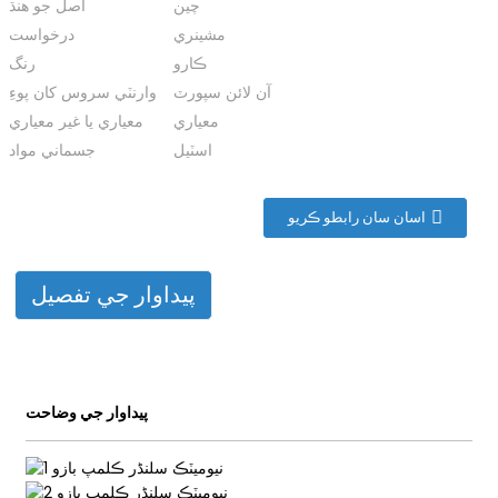
چين
اصل جو هنڌ
n
مشينري
درخواست
ڪارو
رنگ
آن لائن سپورٽ
وارنٽي سروس کان پوءِ
معياري
معياري يا غير معياري
اسٽيل
جسماني مواد
اسان سان رابطو ڪريو
پيداوار جي تفصيل
پيداوار جي وضاحت