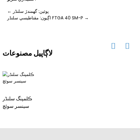
← پوئين: گھمندڙ سلنڈر
اڳيون: مقناطيسي سلنڈر FTGA 40 SM-P →
ese
لاڳاپيل مصنوعات
anda
ڪلمپنگ سلنڈر
سينسر سوئچ