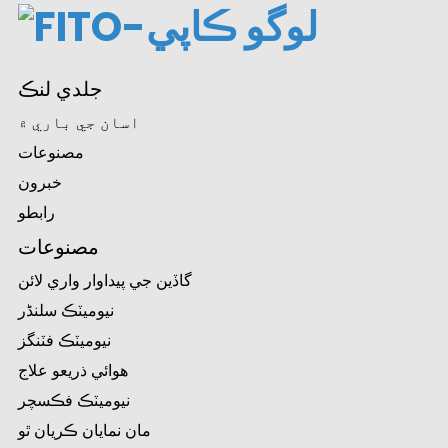
جلدي لنڪ
اسان جي باري ۾
مصنوعات
خبرون
رابطو
مصنوعات
گاڏين جي پيداوار واري لائن
نيوميٽڪ سلنڈر
نيوميٽڪ فٽنگز
هوائي ذريعو علاج
نيوميٽڪ فڪسچر
مان نمايان ڪريان ٿو