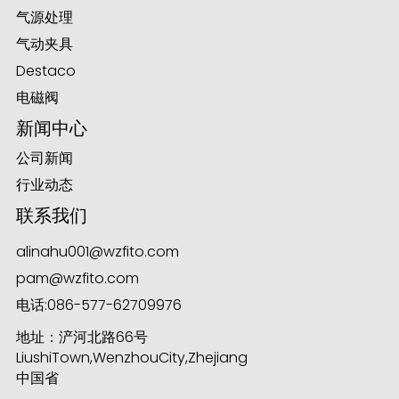
气源处理
气动夹具
Destaco
ese
电磁阀
新闻中心
公司新闻
anda
行业动态
联系我们
alinahu001@wzfito.com
pam@wzfito.com
电话:
086-577-62709976
地址：浐河北路66号
LiushiTown,WenzhouCity,Zhejiang
中国省