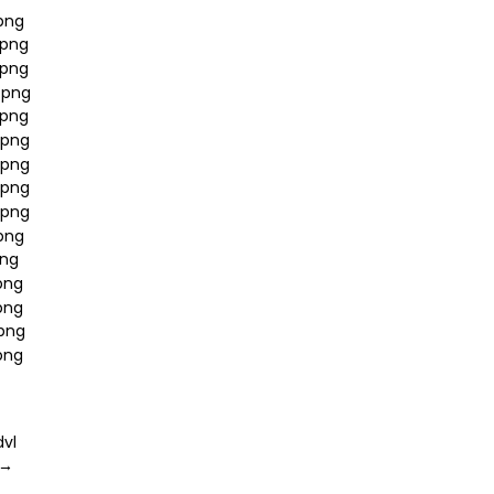
vl
 →