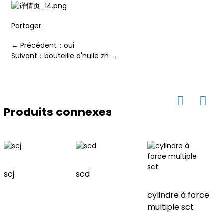
Partager:
ian
← Précédent：oui
am
Suivant：bouteille d'huile zh →
Produits connexes
n
scj
scd
cylindre à force
multiple sct
se