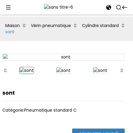
al
Maison
Vérin pneumatique
Cylindre standard
sont
se
e
an
sont
Catégorie:
Pneumatique standard C