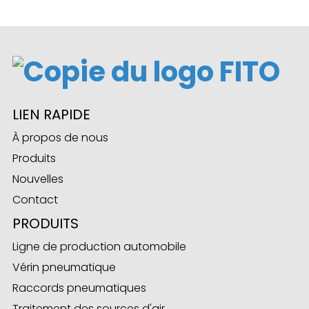
ese
LIEN RAPIDE
anda
À propos de nous
Produits
Nouvelles
Contact
PRODUITS
Ligne de production automobile
Vérin pneumatique
Raccords pneumatiques
Traitement des sources d'air