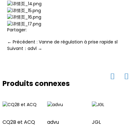
ian
Partager:
am
← Précédent : Vanne de régulation à prise rapide sl
Suivant：advl →
Produits connexes
n
CQ2B et ACQ
advu
JGL
se