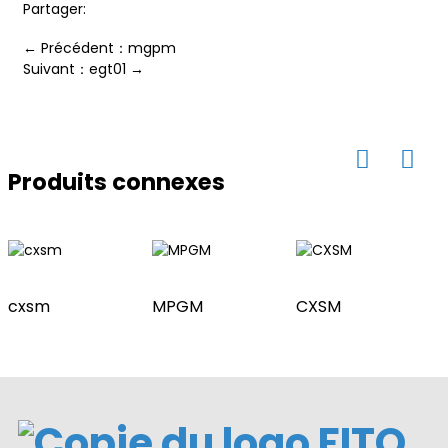
Partager:
← Précédent：mgpm
ian
Suivant：egt01 →
am
Produits connexes
cxsm
MPGM
CXSM
n
se