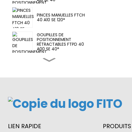
PINCES MANUELLES FTCH
40 A10 SE 120°
GOUPILLES DE
POSITIONNEMENT
RÉTRACTABLES FTPD 40
A00 SE 40°
Vérin de serrage MCKA
63X75-Y
PINCES PNEUMATIQUES
FTCA 63 A10 SE 135°
Interrupteur de capteur
de vérin de serrage
LIEN RAPIDE
PRODUITS