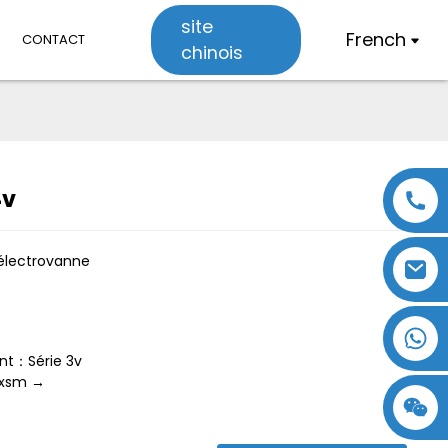
site
French
CONTACT
chinois
4v
Loading...
Loading...
électrovanne
nt：Série 3v
cxsm →
18357770012
15869674699