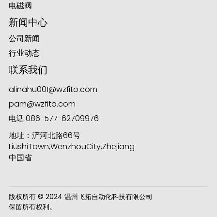
电磁阀
新闻中心
公司新闻
ese
行业动态
联系我们
alinahu001@wzfito.com
anda
pam@wzfito.com
电话:
086-577-62709976
地址：浐河北路66号
LiushiTown,WenzhouCity,Zhejiang
中国省
版权所有 © 2024 温州飞拓自动化科技有限公司
保留所有权利。