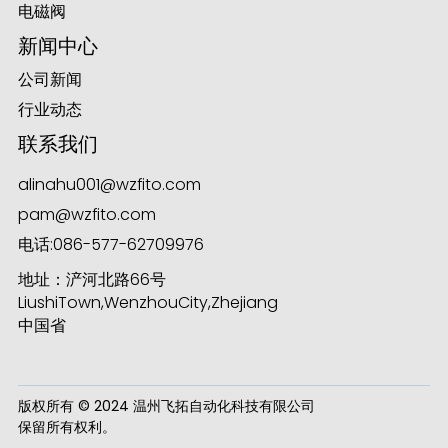
电磁阀
新闻中心
公司新闻
ese
行业动态
联系我们
alinahu001@wzfito.com
anda
pam@wzfito.com
电话:
086-577-62709976
地址：浐河北路66号
LiushiTown,WenzhouCity,Zhejiang
中国省
版权所有 © 2024 温州飞拓自动化科技有限公司
保留所有权利。