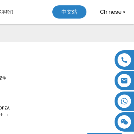
Chinese
中文站
联系我们
Loading...
Loading...
配件
PZA
F →
18357770012
15869674699