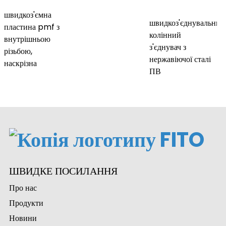
швидкоз'ємна
з
швидкоз'єднувальний
пластина pmf з
ian
колінний
внутрішньою
з'єднувач з
різьбою,
am
нержавіючої сталі
наскрізна
ПВ
n
ШВИДКЕ ПОСИЛАННЯ
Про нас
Продукти
se
Новини