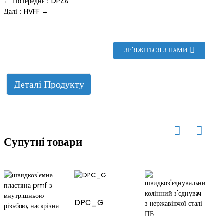
← Попереднє：DPZA
n
Далі：HVFF →
ЗВ'ЯЖІТЬСЯ З НАМИ
Деталі Продукту
Супутні товари
DPC_G