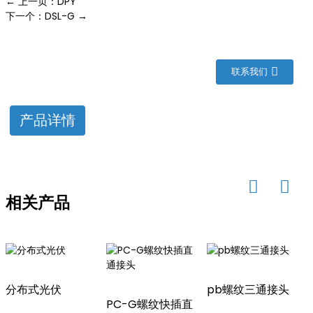
← 上一页：DPY
n
下一个：DSL-G →
联系我们
产品详情
相关产品
分布式光伏
pb螺纹三通接头
PC-G螺纹快插直