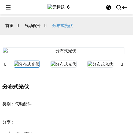
al
首页
气动配件
分布式光伏
se
e
an
分布式光伏
类别：
气动配件
分享：