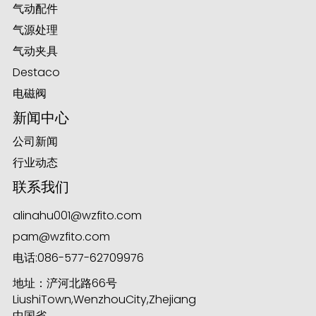
气动配件
气源处理
气动夹具
Destaco
ese
电磁阀
新闻中心
anda
公司新闻
行业动态
联系我们
alinahu001@wzfito.com
pam@wzfito.com
电话:
086-577-62709976
地址：浐河北路66号
LiushiTown,WenzhouCity,Zhejiang
中国省