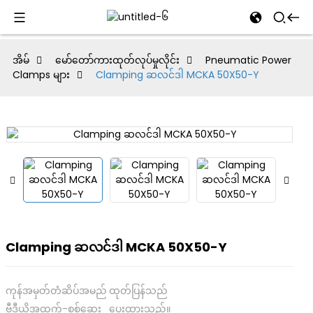
al
အိမ်
မော်တော်ကားထုတ်လုပ်မှုလိုင်း
Pneumatic Power
Clamps များ
Clamping ဆလင်ဒါ MCKA 50X50-Y
se
e
an
Clamping ဆလင်ဒါ MCKA 50X50-Y
ကုန်အမှတ်တံဆိပ်အမည်
ထုတ်ပြန်သည်
ဗီဒီယိုအထွက်-စစ်ဆေး
ပေးထားသည်။