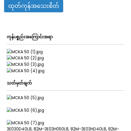
ထုတ်ကုန်အသေးစိတ်
ian
am
ကုန်ပစ္စည်းအကြောင်းအရာ
သတ်မှတ်ချက်
n
se
3E030D40L8, 82M-3E03H050L8, 82M-3E03HD40L8, 82M-