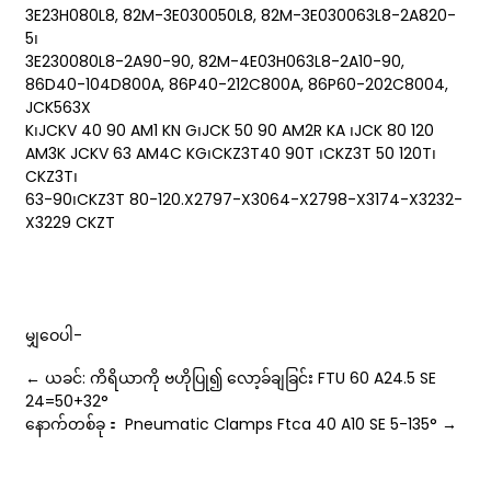
3E23H080L8, 82M-3E030050L8, 82M-3E030063L8-2A820-
5၊
3E230080L8-2A90-90, 82M-4E03H063L8-2A10-90,
86D40-104D800A, 86P40-212C800A, 86P60-202C8004,
JCK563X
ese
K၊JCKV 40 90 AM1 KN G၊JCK 50 90 AM2R KA ၊JCK 80 120
AM3K JCKV 63 AM4C KG၊CKZ3T40 90T ၊CKZ3T 50 120T၊
CKZ3T၊
63-90၊CKZ3T 80-120.X2797-X3064-X2798-X3174-X3232-
anda
X3229 CKZT
မျှဝေပါ-
← ယခင်: ကိရိယာကို ဗဟိုပြု၍ လော့ခ်ချခြင်း FTU 60 A24.5 SE
24=50+32°
နောက်တစ်ခု： Pneumatic Clamps Ftca 40 A10 SE 5-135° →