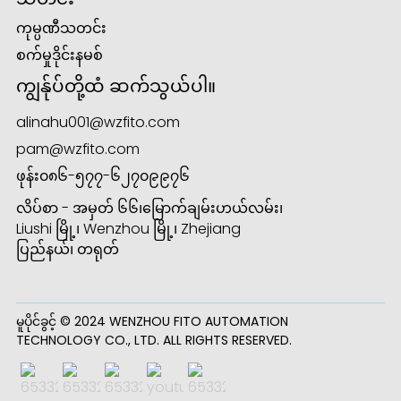
ကုမ္ပဏီသတင်း
စက်မှုဒိုင်းနမစ်
ကျွန်ုပ်တို့ထံ ဆက်သွယ်ပါ။
alinahu001@wzfito.com
pam@wzfito.com
ဖုန်း
၀၈၆-၅၇၇-၆၂၇၀၉၉၇၆
လိပ်စာ - အမှတ် ၆၆၊မြောက်ချမ်းဟယ်လမ်း၊
Liushi မြို့၊ Wenzhou မြို့၊ Zhejiang
ပြည်နယ်၊ တရုတ်
မူပိုင်ခွင့် © 2024 WENZHOU FITO AUTOMATION
TECHNOLOGY CO., LTD. ALL RIGHTS RESERVED.