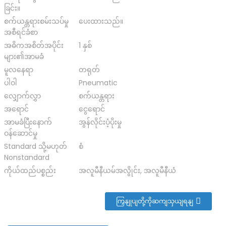
n
ခြင်း။
စက်ယန္တရားစမ်းသပ်မှု
ပေးထားသည်။
အစီရင်ခံစာ
အဓိကအစိတ်အပိုင်း
1 နှစ်
များ၏အာမခံ
မူလနေရာ
တရုတ်
ပါဝါ
Pneumatic
လျှောက်လွှာ
စက်ယန္တရား
အရောင်
ငွေရောင်
အာမခံပြီးနောက်
အွန်လိုင်းပံ့ပိုးမှု
ဝန်ဆောင်မှု
Standard သို့မဟုတ်
စံ
Nonstandard
ကိုယ်ထည်ပစ္စည်း
အလူမီနီယမ်အလွိုင်း, အလူမီနီယံ
ကြှနျုပျတို့ကိုဆကျသှယျရနျ