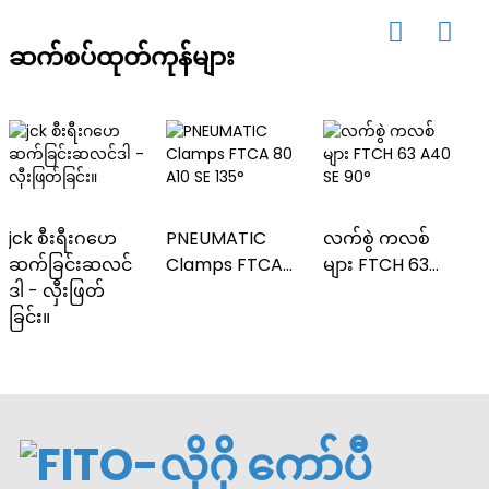
ဆက်စပ်ထုတ်ကုန်များ
jck စီးရီးဂဟေ
PNEUMATIC
လက်စွဲ ကလစ်
ဆက်ခြင်းဆလင်
Clamps FTCA
များ FTCH 63
ဒါ - လှီးဖြတ်
80 A10 SE 135°
A40 SE 90°
6
ခြင်း။