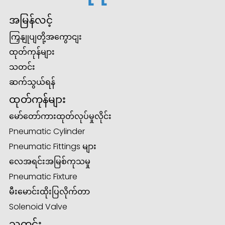
အမြန်လင့်
ကြှနျုပျတို့အကွောငျး
ထုတ်ကုန်များ
သတင်း
ဆက်သွယ်ရန်
ထုတ်ကုန်များ
မော်တော်ကားထုတ်လုပ်မှုလိုင်း
Pneumatic Cylinder
Pneumatic Fittings များ
လေအရင်းအမြစ်ကုသမှု
Pneumatic Fixture
မီးမောင်းထိုးပြလိုက်တာ
Solenoid Valve
သတင်း