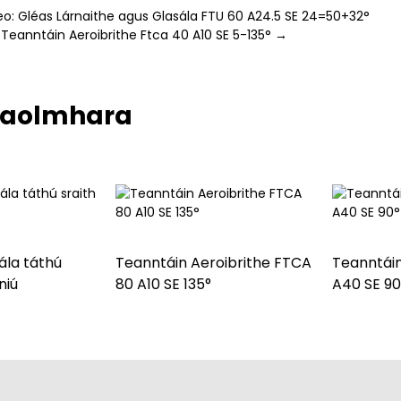
o: Gléas Lárnaithe agus Glasála FTU 60 A24.5 SE 24=50+32°
eanntáin Aeroibrithe Ftca 40 A10 SE 5-135° →
 gaolmhara
ála táthú
Teanntáin Aeroibrithe FTCA
Teanntái
niú
80 A10 SE 135°
A40 SE 90