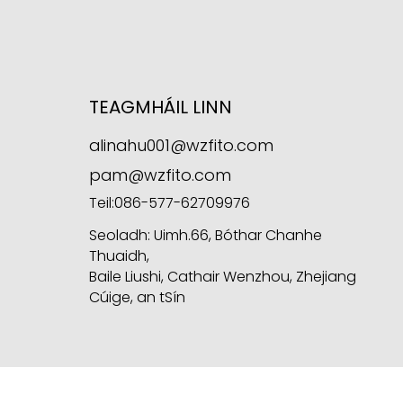
TEAGMHÁIL LINN
alinahu001@wzfito.com
pam@wzfito.com
Teil:
086-577-62709976
Seoladh: Uimh.66, Bóthar Chanhe
Thuaidh,
Baile Liushi, Cathair Wenzhou, Zhejiang
Cúige, an tSín