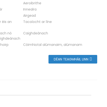
Aeroibrithe
ár
Innealra
Airgead
r éis an
Tacaíocht ar líne
ach nó
Caighdeánach
ighdeánach
hoirp
Cóimhiotal alúmanaim, alúmanam
DÉAN TEAGMHÁIL LINN