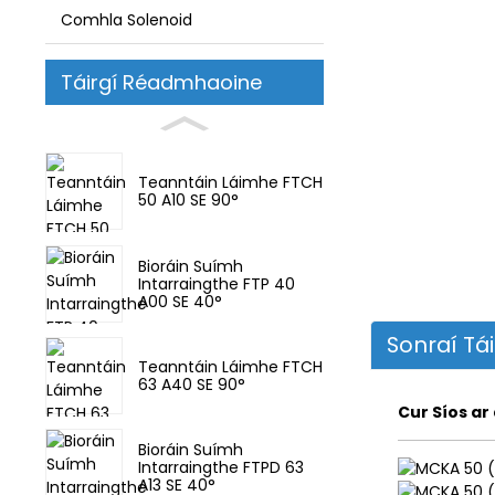
Comhla Solenoid
Táirgí Réadmhaoine
Teanntáin Láimhe FTCH
50 A10 SE 90°
Bioráin Suímh
Intarraingthe FTP 40
A00 SE 40°
Sonraí Tá
Teanntáin Láimhe FTCH
63 A40 SE 90°
Cur Síos ar
Bioráin Suímh
Intarraingthe FTPD 63
A13 SE 40°