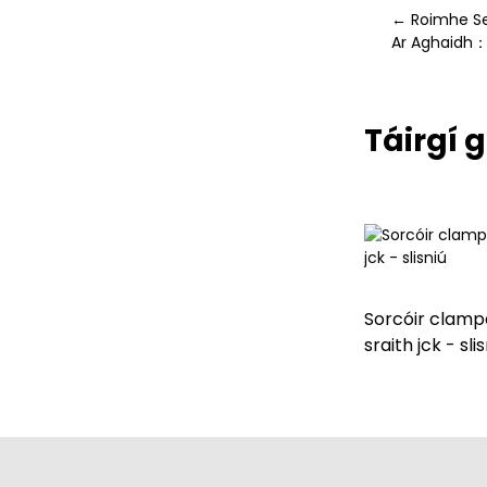
← Roimhe Se
Teanntáin Aeroibrithe
FTCA 50 A10 SE 120°
Ar Aghaidh：T
Táirgí
Sorcóir clamp
sraith jck - slis