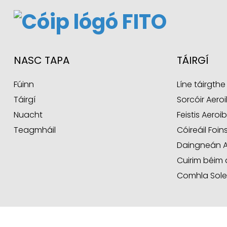
NASC TAPA
TÁIRGÍ
Fúinn
Líne táirgth
Táirgí
Sorcóir Aeroi
Nuacht
Feistis Aeroib
Teagmháil
Cóireáil Foin
Daingneán A
Cuirim béim 
Comhla Sole
CÓIPCHEART © 2024 WENZHOU FITO AUTOMATION TECHNOLOG