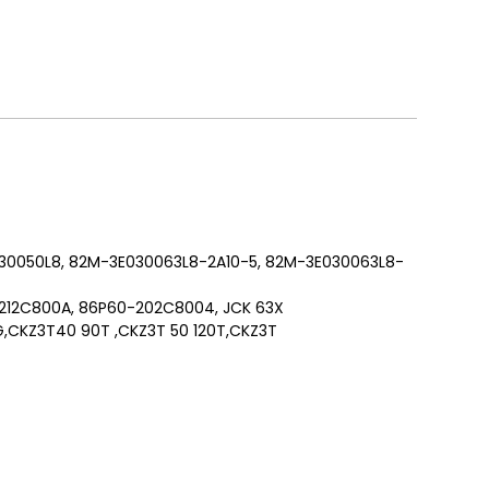
30050L8, 82M-3E030063L8-2A10-5, 82M-3E030063L8-
212C800A, 86P60-202C8004, JCK 63X
G,CKZ3T40 90T ,CKZ3T 50 120T,CKZ3T