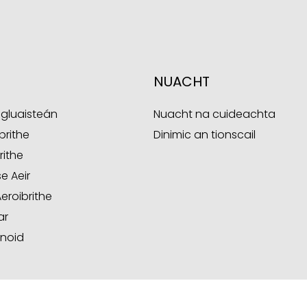
NUACHT
e gluaisteán
Nuacht na cuideachta
brithe
Dinimic an tionscail
rithe
se Aeir
eroibrithe
ar
noid
Y CO., LTD. GACH CEART AR COSAINT.