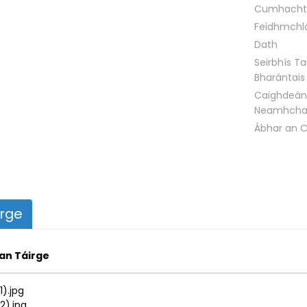
Cumhacht
Feidhmchl
Dath
Seirbhís Ta
Bharántais
Caighdeán
Neamhcha
Ábhar an C
irge
 an Táirge