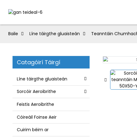
Baile
Líne táirgthe gluaisteán
Teanntáin Chumhacht
Catagóirí Táirgí
Líne táirgthe gluaisteán
Sorcóir Aeroibrithe
Feistis Aeroibrithe
Cóireáil Foinse Aeir
Cuirim béim ar