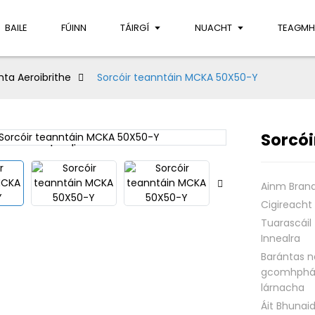
BAILE
FÚINN
TÁIRGÍ
NUACHT
TEAGMH
a Aeroibrithe
Sorcóir teanntáin MCKA 50X50-Y
Sorcó
Loading...
Loading...
Ainm Bran
Cigireacht
Tuarascáil
Innealra
Barántas n
gcomhphá
lárnacha
Áit Bhunai