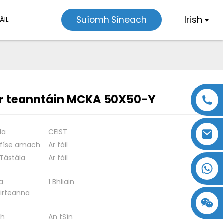
Irish
Suíomh Síneach
ÁIL
ir teanntáin MCKA 50X50-Y
Loading...
Loading...
da
CEIST
 físe amach
Ar fáil
 Tástála
Ar fáil
a
1 Bhliain
irteanna
18357770012
15869674699
dh
An tSín