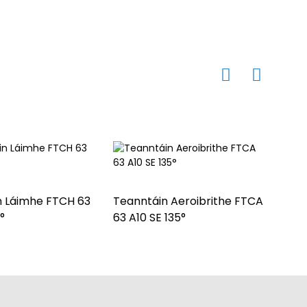
n Láimhe FTCH 63
Teanntáin Aeroibrithe FTCA
Sorc
°
63 A10 SE 135°
FTD 1