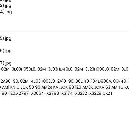
 82M-3E03H050L8, 82M-3E03HD40L8, 82M-3E23H080L8, 82M-3E0
-2A90-90, 82M-4E03H063L8-2A10-90, 86D40-104D800A, 86P40-
0 AM1 KN G,JCK 50 90 AM2R KA ,JCK 80 120 AM3K JCKV 63 AM4C K
T 80-120.X2797-X3064-X2798-X3174-X3232-X3229 CKZT