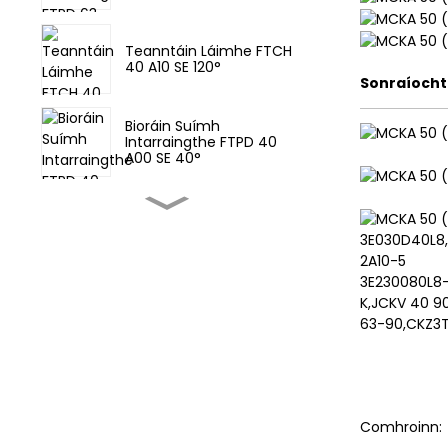
Teanntáin Láimhe FTCH
40 A10 SE 120°
Sonraíocht
Bioráin Suímh
Intarraingthe FTPD 40
A00 SE 40°
Sorcóir teanntáin MCKA
63X75-Y
3E030D40L8,
2A10-5
3E230080L8
Teanntáin Aeroibrithe
K,JCKV 40 9
FTCA 63 A10 SE 135°
63-90,CKZ3
Lasc braiteora sorcóra
clampála
Comhroinn: