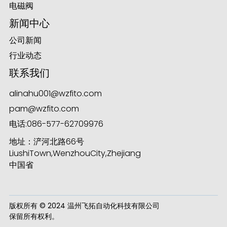
电磁阀
新闻中心
公司新闻
ese
行业动态
联系我们
alinahu001@wzfito.com
anda
pam@wzfito.com
电话:
086-577-62709976
地址：浐河北路66号
LiushiTown,WenzhouCity,Zhejiang
中国省
版权所有 © 2024 温州飞拓自动化科技有限公司
保留所有权利。