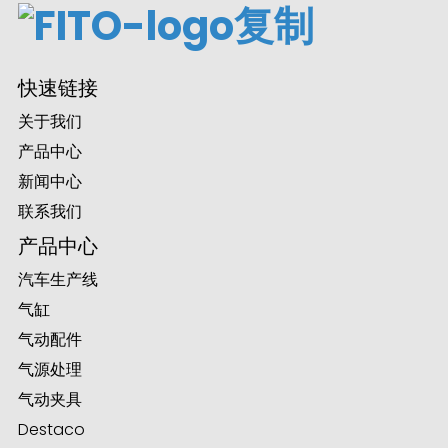
ian
快速链接
am
关于我们
产品中心
新闻中心
联系我们
产品中心
汽车生产线
气缸
n
气动配件
气源处理
气动夹具
se
Destaco