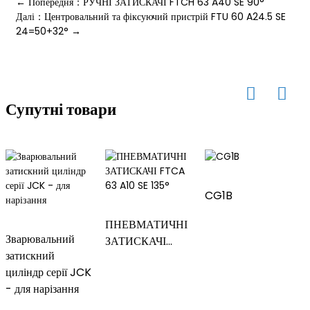
← Попередня：РУЧНІ ЗАТИСКАЧІ FTCH 63 A40 SE 90°
Далі：Центровальний та фіксуючий пристрій FTU 60 A24.5 SE
24=50+32° →
Супутні товари
CG1B
ПНЕВМАТИЧНІ
Зварювальний
ЗАТИСКАЧІ
затискний
FTCA 63 A10 SE
циліндр серії JCK
135°
- для нарізання