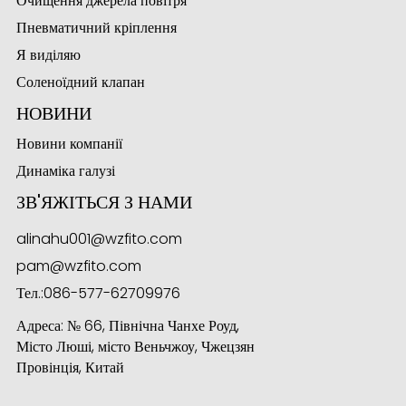
Очищення джерела повітря
Пневматичний кріплення
Я виділяю
Соленоїдний клапан
НОВИНИ
Новини компанії
Динаміка галузі
ЗВ'ЯЖІТЬСЯ З НАМИ
alinahu001@wzfito.com
pam@wzfito.com
Тел.:
086-577-62709976
Адреса: № 66, Північна Чанхе Роуд,
Місто Люші, місто Веньчжоу, Чжецзян
Провінція, Китай