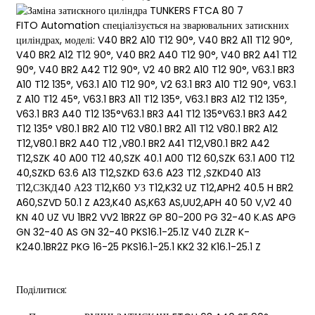
FITO Automation спеціалізується на зварювальних затискних
циліндрах, моделі: V40 BR2 A10 T12 90°, V40 BR2 A11 T12 90°,
V40 BR2 A12 T12 90°, V40 BR2 A40 T12 90°, V40 BR2 A41 T12
90°, V40 BR2 A42 T12 90°, V2 40 BR2 A10 T12 90°, V63.1 BR3
ese
A10 T12 135°, V63.1 A10 T12 90°, V2 63.1 BR3 A10 T12 90°, V63.1
Z A10 T12 45°, V63.1 BR3 A11 T12 135°, V63.1 BR3 A12 T12 135°,
V63.1 BR3 A40 T12 135°V63.1 BR3 A41 T12 135°V63.1 BR3 A42
T12 135° V80.1 BR2 A10 T12 V80.1 BR2 A11 T12 V80.1 BR2 A12
anda
T12,V80.1 BR2 A40 T12 ,V80.1 BR2 A41 T12,V80.1 BR2 A42
T12,SZK 40 A00 T12 40,SZK 40.1 A00 T12 60,SZK 63.1 A00 T12
40,SZKD 63.6 A13 T12,SZKD 63.6 A23 T12 ,SZKD40 A13
Т12,СЗКД40 А23 Т12,К60 УЗ T12,K32 UZ T12,APH2 40.5 H BR2
A60,SZVD 50.1 Z A23,K40 AS,K63 AS,UU2,APH 40 50 V,V2 40
KN 40 UZ VU 1BR2 VV2 1BR2Z GP 80-200 PG 32-40 K.AS APG
GN 32-40 AS GN 32-40 PKS16.1-25.1Z V40 ZLZR K-
K240.1BR2Z PKG 16-25 PKS16.1-25.1 KK2 32 K16.1-25.1 Z
Поділитися: