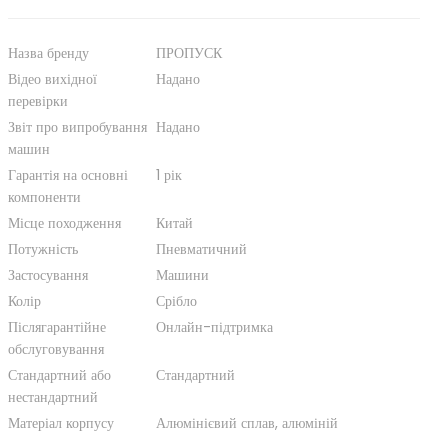
n
Назва бренду
ПРОПУСК
Відео вихідної
Надано
перевірки
Звіт про випробування
Надано
машин
Гарантія на основні
1 рік
компоненти
Місце походження
Китай
Потужність
Пневматичний
Застосування
Машини
Колір
Срібло
Післягарантійне
Онлайн-підтримка
обслуговування
Стандартний або
Стандартний
нестандартний
Матеріал корпусу
Алюмінієвий сплав, алюміній