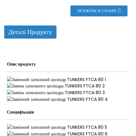
ЗВ'ЯЖІТЬСЯ З НАМИ
ian
Деталі Продукту
am
Опис продукту
n
Специфікація
se