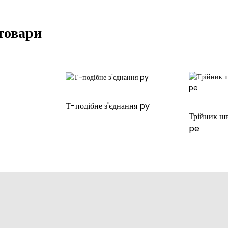
товари
Т-подібне з'єднання py
Трійник ш
pe