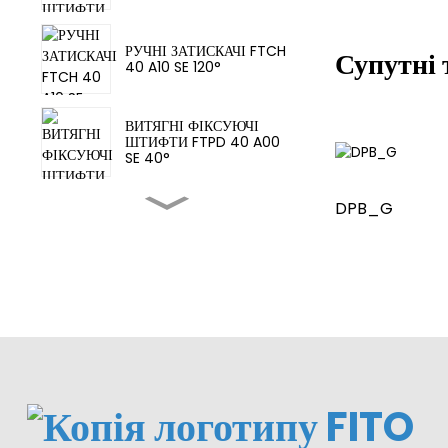
РУЧНІ ЗАТИСКАЧІ FTCH
Супутні 
40 A10 SE 120°
ВИТЯГНІ ФІКСУЮЧІ
ШТИФТИ FTPD 40 A00
SE 40°
DPB_G
Затискний циліндр MCKA
63X75-Y
ПНЕВМАТИЧНІ
ЗАТИСКАЧІ FTCA 63 A10
SE 135°
Датчик затискного
циліндра