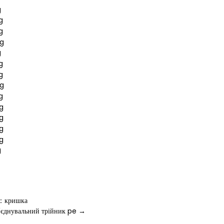
：кришка
з'єднувальний трійник pe →