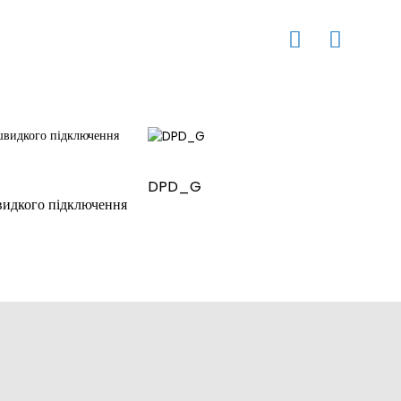
DPD_G
ДПЗ
видкого підключення